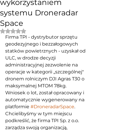
wykorzystaniem
systemu Droneradar
Space
Rated NaN out of 5 stars.
Firma TPI - dystrybutor sprzętu 
geodezyjnego i bezzałogowych 
statków powietrznych - uzyskał od 
ULC, w drodze decyzji 
administracyjnej zezwolenie na 
operacje w kategorii „szczególnej" 
dronem rolniczym DJI Agras T30 o 
maksymalnej MTOM 78kg. 
Wniosek o lot, został opracowany i 
automatycznie wygenerowany na 
platformie 
#DroneradarSpace
. 
Chcielibyśmy w tym miejscu 
podkreślić, że firma TPI Sp. z o.o. 
zarządza swoją organizacją, 