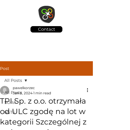
Contact
Post
All Posts
pawelkorzec
All Posts
Jan 8, 2024
1 min read
TPI Sp. z o.o. otrzymała
SORA
od ULC zgodę na lot w
NSTS
kategorii Szczególnej z