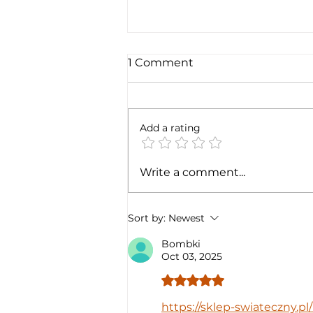
1 Comment
Add a rating
GNSS Anomaly
Write a comment...
Vulnerability Testing as a
Service
Sort by:
Newest
Bombki
Oct 03, 2025
Rated 5 out of 5 stars.
https://sklep-swiateczny.