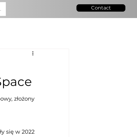
Contact
.
Space
owy, złożony 
y się w 2022 