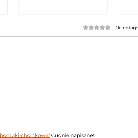
Rated 0 out of 5 star
No ratings
Quite an interesting
EASA
spoofing incident
Cybe
The 
grea
pl/bombki-choinkowe/
 Cudnie napisane!