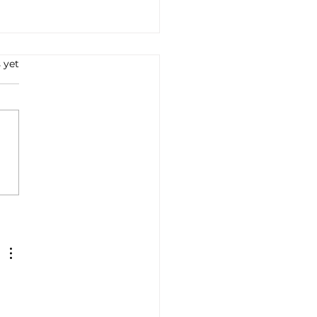
s.
 yet
 Part-IS:
rattacks on GNSS –
closer to ground, the
ter the uncertainty