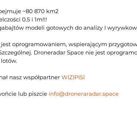
obejmuje ~80 870 km2
czości 0.5 i 1m!!!
gabajtów modeli gotowych do analizy I wyrywko
 jest oprogramowaniem, wspierającym przygotow
 Szczególnej. Droneradar Space nie jest oprogra
 lotów.
nał nasz współpartner 
WIZIPISI
ońcie lub piszcie 
info@droneraradar.space