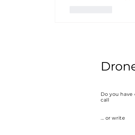
Like
Reply
Drone
Do you have 
call
... or write