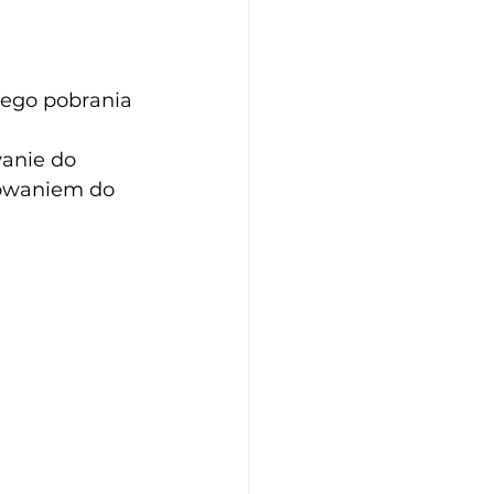
wego pobrania
anie do 
mowaniem do 