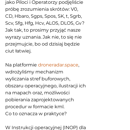
jako Piloci i Operatorzy podjęliście 
próbę zrozumienia skrótów: V0, 
CD, Hbaro, Sgps, Spos, SK, t, Sgrb, 
Scv, Sfg, Hfg, Hcv, ALOS, DLOS, Gv? 
Jak tak, to prosimy przyjąć nasze 
wyrazy uznania. Jak nie, to się nie 
przejmujcie, bo od dzisiaj będzie 
ciut łatwiej.
Na platformie 
droneradar.space
, 
wdrożyliśmy mechanizm 
wyliczania stref buforowych, 
obszaru operacyjnego, ilustracji ich 
na mapach oraz, możliwości 
pobierania zaprojektowanych 
procedur w formacie kml.
Co to oznacza w praktyce?
W Instrukcji operacyjnej (INOP) dla 