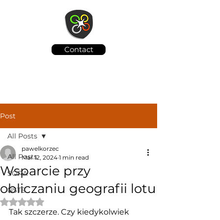
Contact
Post
All Posts
pawelkorzec
All Posts
Mar 12, 2024
1 min read
Wsparcie przy
SORA
obliczaniu geografii lotu
NSTS
Rated NaN out of 5 stars.
Tak szczerze. Czy kiedykolwiek 